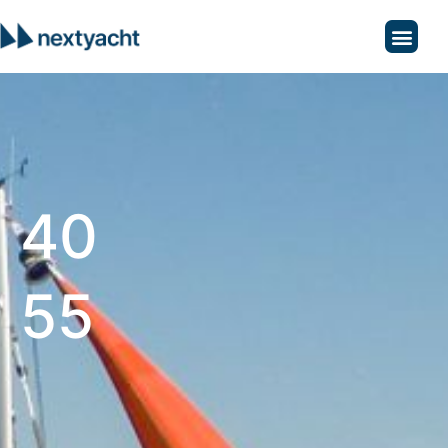
40
55